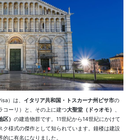
Pisa）は、
イタリア共和国・トスカーナ州ピサ市
の
ラコーリ）と、その上に建つ
大聖堂（ドゥオモ）
、
地区）
の建造物群です。11世紀から14世紀にかけて
スク様式の傑作として知られています。鐘楼は建設
界的に有名になりました。