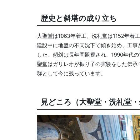
歴史と斜塔の成り立ち
大聖堂は1063年着工、洗礼堂は1152年
建設中に地盤の不同沈下で傾き始め、工事
した。傾斜は長年問題視され、1990年代
聖堂はガリレオが振り子の実験をした伝承
群として今に残っています。
見どころ（大聖堂・洗礼堂・