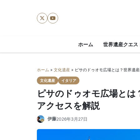
X
YouTube
ホーム
世界遺産クエス
ホーム
»
文化遺産
»
ピサのドゥオモ広場とは？世界遺産
文化遺産
イタリア
ピサのドゥオモ広場とは
アクセスを解説
伊藤
2026年3月27日