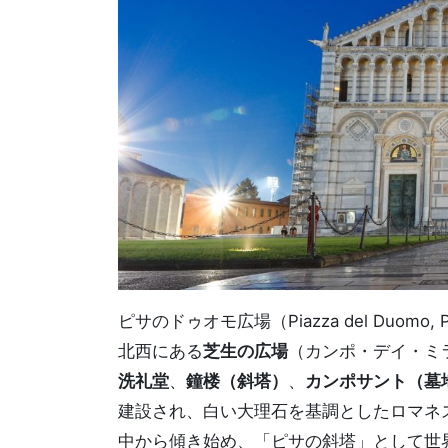
ピサのドゥオモ広場（Piazza del Duomo, 
北西にある
芝生の広場
（カンポ・デイ・ミ
洗礼堂
、
鐘楼（斜塔）
、
カンポサント（墓
建設され、白い大理石を基調としたロマネ
中から傾き始め、「ピサの斜塔」として世