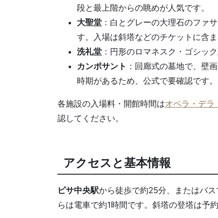
段と最上階からの眺めが人気です。
大聖堂
：白とグレーの大理石のファサ
す。入場は斜塔などのチケットに含ま
洗礼堂
：円形のロマネスク・ゴシック
カンポサント
：回廊式の墓地で、壁画
時期があるため、公式で要確認です。
各施設の入場料・開館時間は
オペラ・デラ
認してください。
アクセスと基本情報
ピサ中央駅
から徒歩で約25分、またはバ
らは電車で約1時間です。斜塔の登塔は予