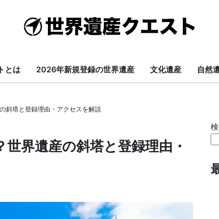
世
界
遺
トとは
2026年新規登録の世界遺産
文化遺産
自然
産
の斜塔と登録理由・アクセスを解説
ク
検
エ
？世界遺産の斜塔と登録理由・
ス
ト-
World