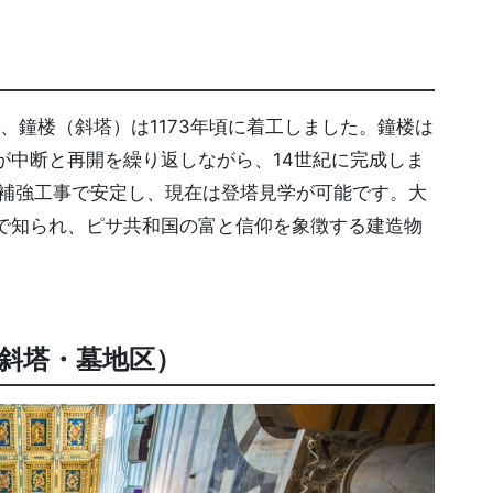
着工、鐘楼（斜塔）は1173年頃に着工しました。鐘楼は
が中断と再開を繰り返しながら、14世紀に完成しま
の補強工事で安定し、現在は登塔見学が可能です。大
で知られ、ピサ共和国の富と信仰を象徴する建造物
斜塔・墓地区）