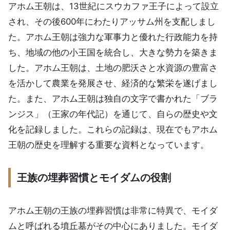
アホム王朝は、13世紀にスウカファ王子によって設立
され、その後600年にわたりアッサム州を支配しまし
た。アホム王朝は強力な軍事力と優れた行政能力を持
ち、地域の他の小王国を統合し、大きな勢力を築きま
した。アホム王朝は、土地の肥沃さと水資源の豊富さ
を活かして農業を発展させ、経済的な繁栄を遂げまし
た。また、アホム王朝は独自の文字で書かれた「ブラ
ンジス」（王家の年代記）を通じて、自らの歴史や文
化を記録しました。これらの記録は、現在でもアホム
王朝の歴史を理解する重要な資料となっています。
王族の埋葬習慣とモイダムの役割
アホム王朝の王族の埋葬習慣は非常に特異で、モイダ
ムと呼ばれる墳丘墓がその中心にありました。モイダ