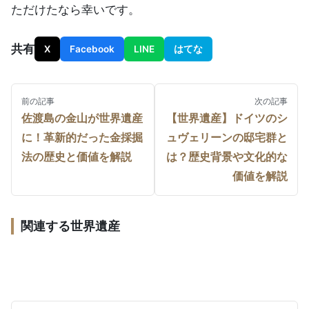
ただけたなら幸いです。
共有
X
Facebook
LINE
はてな
前の記事
次の記事
佐渡島の金山が世界遺産
【世界遺産】ドイツのシ
投
に！革新的だった金採掘
ュヴェリーンの邸宅群と
稿
法の歴史と価値を解説
は？歴史背景や文化的な
価値を解説
ナ
ビ
飛鳥・藤原の宮都とは？2026年世界遺産に登録決定｜19
ゲ
関連する世界遺産
の構成資産と登録理由
王立展示館とカールトン庭園とは？世界遺産の登録理由
と見どころを解説
ー
エアーズロック（ウルル）とは？世界遺産の登録理由と
文化遺産
日本
観光を解説
シ
文化遺産
オーストラリア
ョ
文化遺産
オーストラリア