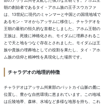
部のアッサム州を支配した強力な王朝です。アホム王
朝の創始者であるタイ・アホム族の王子スウカファ
は、13世紀に現代のミャンマーと中国との国境地域で
あるモン・マオからアッサムに移住し、チャラデオを
王朝の最初の恒久的な首都としました。アホム王朝の
王族は、死後に神格化され、モイダムに埋葬されるこ
とで天と地をつなぐ存在とされました。モイダムは王
族や貴族の埋葬地としての役割を果たし、タイ・アホ
ム族の信仰と精神性を具現化した場所です。
チャラデオの地理的特徴
チャラデオはアッサム州東部のパットカイ山脈の麓に
位置し、豊かな自然環境に恵まれています。この地域
は丘陵地帯、森林、水域など多様な地形を持ち、これ