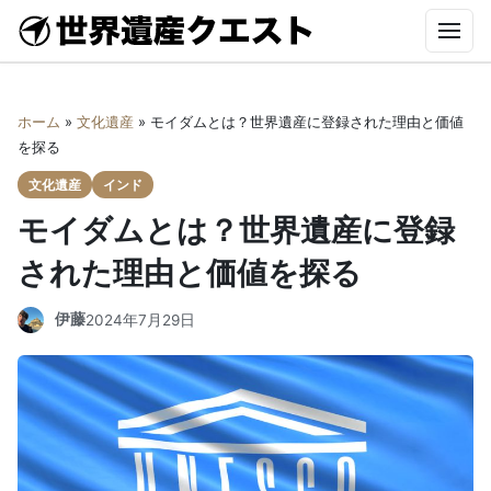
世
界
遺
ホーム
産
ホーム
»
文化遺産
»
モイダムとは？世界遺産に登録された理由と価値
ク
世界遺産クエストとは
を探る
エ
ス
文化遺産
インド
ト-
2026年新規登録の世界遺産
World
モイダムとは？世界遺産に登録
Heritage
Quest-
文化遺産
された理由と価値を探る
自然遺産
伊藤
2024年7月29日
世界遺産のYouTube