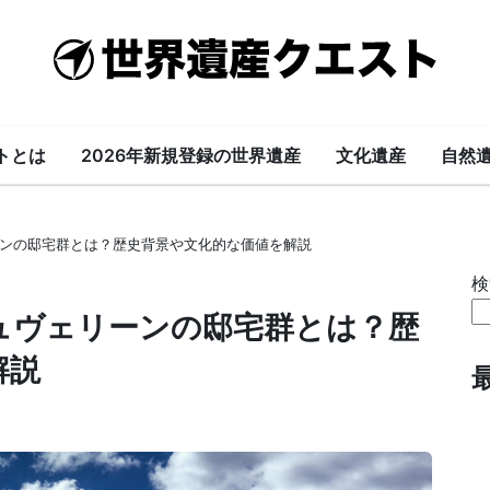
世
界
遺
トとは
2026年新規登録の世界遺産
文化遺産
自然
産
ンの邸宅群とは？歴史背景や文化的な価値を解説
ク
検
エ
ュヴェリーンの邸宅群とは？歴
解説
ス
ト-
World