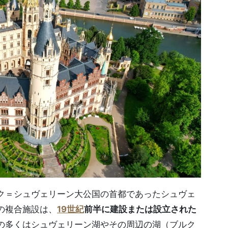
ク＝シュヴェリーン大公国の首都であったシュヴェ
の複合施設は、
19世紀
前半に建設または設立された
の多くはシュヴェリーン湖やその周辺の湖（ブルク