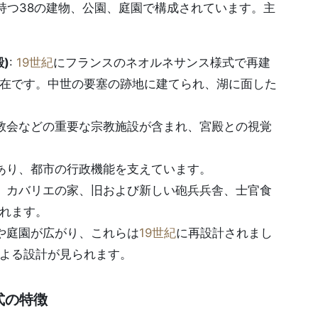
持つ38の建物、公園、庭園で構成されています。主
)
:
19世紀
にフランスのネオルネサンス様式で再建
在です。中世の要塞の跡地に建てられ、湖に面した
ロ教会などの重要な宗教施設が含まれ、宮殿との視覚
があり、都市の行政機能を支えています。
居、カバリエの家、旧および新しい砲兵兵舎、士官食
れます。
園や庭園が広がり、これらは
19世紀
に再設計されまし
よる設計が見られます。
式の特徴