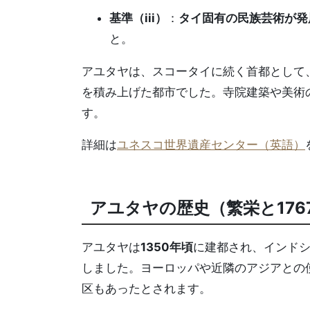
基準（iii）
：
タイ固有の民族芸術が発
と。
アユタヤは、スコータイに続く首都として
を積み上げた都市でした。寺院建築や美術
す。
詳細は
ユネスコ世界遺産センター（英語）
アユタヤの歴史（繁栄と176
アユタヤは
1350年頃
に建都され、インド
しました。ヨーロッパや近隣のアジアとの
区もあったとされます。