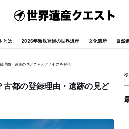
世
界
遺
トとは
2026年新規登録の世界遺産
文化遺産
自然
産
録理由・遺跡の見どころとアクセスを解説
ク
検
エ
？古都の登録理由・遺跡の見ど
ス
ト-
World