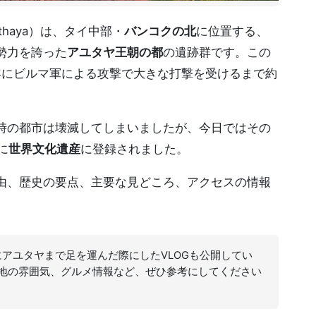
 Ayutthaya）は、タイ中部・
バンコクの北
に位置する、
勢力を誇った
アユタヤ王朝の都
の遺跡群です。この
67年にビルマ軍による攻撃で大きな打撃を受けるまで約
時の都市は壊滅してしまいましたが、今日ではその
に
世界文化遺産
に登録されました。
由、歴史の要点、主要な見どころ、アクセスの情報
にアユタヤまで足を運んだ際にしたVLOGも公開してい
地の雰囲気、グルメ情報など、ぜひ参考にしてください