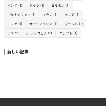
インド (1)
ドイツ (1)
ヨルダン (1)
ブルキナファソ (1)
イラン (1)
ケニア (1)
ロシア (1)
サウジアラビア (1)
ブラジル (1)
ボスニア・ヘルツェゴビナ (1)
エジプト (1)
【2026年最新】危機遺産とは？全58件一覧と新規登
新しい記事
録・解除をわかりやすく解説
飛鳥・藤原の宮都とは？2026年世界遺産に登録決定｜19
の構成資産と登録理由
王立展示館とカールトン庭園とは？世界遺産の登録理由
新規登録まとめ
と見どころを解説
【最新】2026年に新たに世界遺産となった全25件を解
文化遺産
日本
説｜第48回委員会（釜山）
文化遺産
オーストラリア
新規登録まとめ