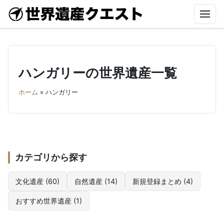
世
界
遺
ホーム
産
ク
世界遺産クエストとは
エ
ハンガリーの世界遺産一覧
ス
ト-
2026年新規登録の世界遺産
ホーム
»
ハンガリー
World
ブダペストの世界遺産とは？ドナウ河岸・ブダ城・アン
Heritage
ドラーシ通りの見どころを解説
Quest-
文化遺産
文化遺産
ハンガリー
自然遺産
カテゴリから探す
世界遺産のYouTube
文化遺産 (60)
自然遺産 (14)
新規登録まとめ (4)
おすすめ世界遺産 (1)