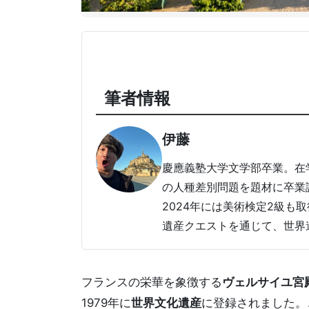
筆者情報
伊藤
慶應義塾大学文学部卒業。在
の人種差別問題を題材に卒業論
2024年には美術検定2級も
遺産クエストを通じて、世界
フランスの栄華を象徴する
ヴェルサイユ宮
1979年に
世界文化遺産
に登録されました。