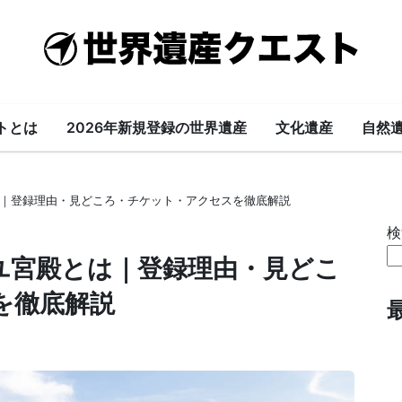
世
界
遺
トとは
2026年新規登録の世界遺産
文化遺産
自然
産
｜登録理由・見どころ・チケット・アクセスを徹底解説
ク
検
エ
ユ宮殿とは｜登録理由・見どこ
を徹底解説
ス
ト-
World